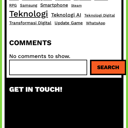
Smartphone
RPG
Samsung
Steam
Teknologi
Teknologi AI
Teknologi Digital
Transformasi Digital
Update Game
WhatsApp
COMMENTS
No comments to show.
S
SEARCH
e
a
r
GET IN TOUCH!
c
h