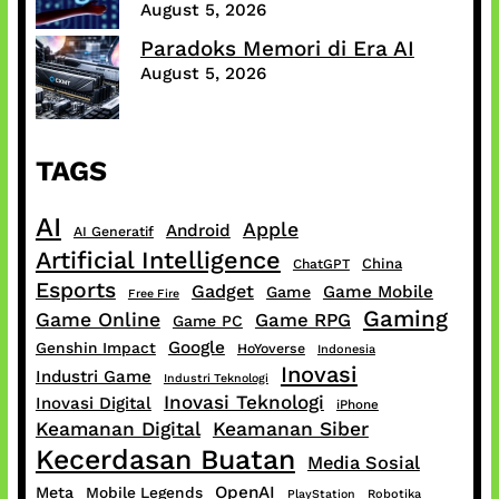
August 5, 2026
Paradoks Memori di Era AI
August 5, 2026
TAGS
AI
Apple
Android
AI Generatif
Artificial Intelligence
China
ChatGPT
Esports
Gadget
Game Mobile
Game
Free Fire
Gaming
Game Online
Game RPG
Game PC
Google
Genshin Impact
HoYoverse
Indonesia
Inovasi
Industri Game
Industri Teknologi
Inovasi Teknologi
Inovasi Digital
iPhone
Keamanan Digital
Keamanan Siber
Kecerdasan Buatan
Media Sosial
OpenAI
Meta
Mobile Legends
PlayStation
Robotika