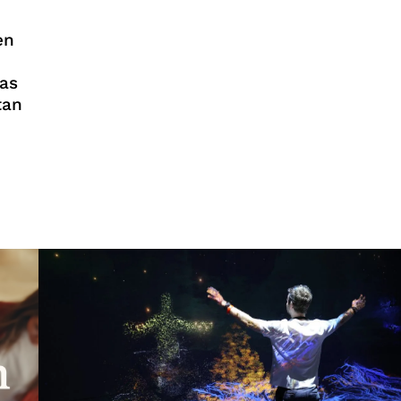
en
tas
tan