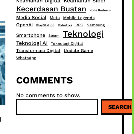
Keamanan Digital
Keamanan Siber
Kecerdasan Buatan
Kode Redeem
Media Sosial
Meta
Mobile Legends
OpenAI
RPG
Samsung
PlayStation
Robotika
Teknologi
Smartphone
Steam
Teknologi AI
Teknologi Digital
Transformasi Digital
Update Game
WhatsApp
COMMENTS
No comments to show.
S
SEARCH
e
n
a
r
c