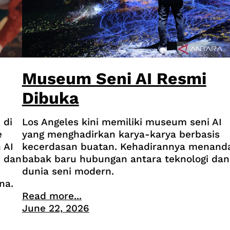
Museum Seni AI Resmi
Dibuka
 di
Los Angeles kini memiliki museum seni AI
e
yang menghadirkan karya-karya berbasis
 AI
kecerdasan buatan. Kehadirannya menand
, dan
babak baru hubungan antara teknologi dan
dunia seni modern.
na.
Read more...
June 22, 2026