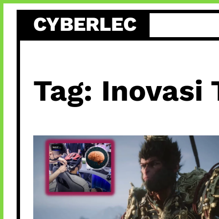
Skip
CYBERLEC
to
content
Tag:
Inovasi 