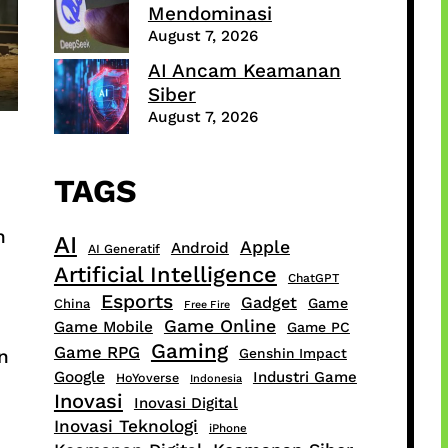
Mendominasi
August 7, 2026
AI Ancam Keamanan
Siber
August 7, 2026
TAGS
n
AI
Apple
Android
AI Generatif
Artificial Intelligence
ChatGPT
Esports
Gadget
Game
China
Free Fire
Game Online
Game Mobile
Game PC
Gaming
Game RPG
n
Genshin Impact
Google
Industri Game
HoYoverse
Indonesia
Inovasi
Inovasi Digital
Inovasi Teknologi
iPhone