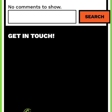
No comments to show.
S
SEARCH
e
a
r
GET IN TOUCH!
c
h