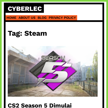
Skip
CYBERLEC
to
content
HOME
ABOUT US
BLOG
PRIVACY POLICY
Tag:
Steam
CS2 Season 5 Dimulai