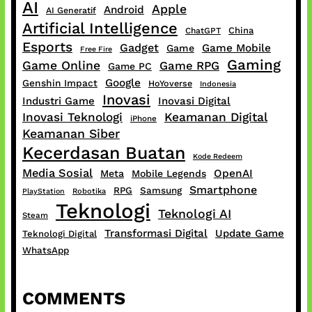
AI
Apple
Android
AI Generatif
Artificial Intelligence
China
ChatGPT
Esports
Gadget
Game Mobile
Game
Free Fire
Gaming
Game Online
Game RPG
Game PC
Google
Genshin Impact
HoYoverse
Indonesia
Inovasi
Industri Game
Inovasi Digital
Inovasi Teknologi
Keamanan Digital
iPhone
Keamanan Siber
Kecerdasan Buatan
Kode Redeem
Media Sosial
OpenAI
Meta
Mobile Legends
Smartphone
RPG
Samsung
PlayStation
Robotika
Teknologi
Teknologi AI
Steam
Transformasi Digital
Update Game
Teknologi Digital
WhatsApp
COMMENTS