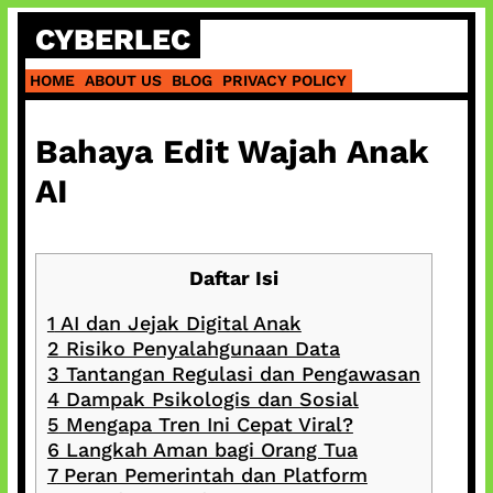
Skip
CYBERLEC
to
content
HOME
ABOUT US
BLOG
PRIVACY POLICY
Bahaya Edit Wajah Anak
AI
Daftar Isi
1
AI dan Jejak Digital Anak
2
Risiko Penyalahgunaan Data
3
Tantangan Regulasi dan Pengawasan
4
Dampak Psikologis dan Sosial
5
Mengapa Tren Ini Cepat Viral?
6
Langkah Aman bagi Orang Tua
7
Peran Pemerintah dan Platform