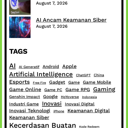
August 7, 2026
AI Ancam Keamanan Siber
August 7, 2026
TAGS
AI
Apple
Android
AI Generatif
Artificial Intelligence
China
ChatGPT
Esports
Gadget
Game Mobile
Game
Free Fire
Gaming
Game Online
Game RPG
Game PC
Google
Genshin Impact
HoYoverse
Indonesia
Inovasi
Industri Game
Inovasi Digital
Inovasi Teknologi
Keamanan Digital
iPhone
Keamanan Siber
Kecerdasan Buatan
Kode Redeem