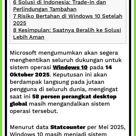
6
Solusi di Indonesia: Trade-In dan
Perlindungan Tambahan
7
Risiko Bertahan di Windows 10 Setelah
2025
8
Kesimpulan: Saatnya Beralih ke Solusi
Lebih Aman
Microsoft mengumumkan akan segera
menghentikan seluruh dukungan untuk
sistem operasi
Windows 10
pada
14
Oktober 2025
. Keputusan ini akan
berdampak langsung pada jutaan
pengguna di seluruh dunia, mengingat
saat ini
58 persen perangkat desktop
global
masih mengandalkan sistem
operasi tersebut.
Menurut data
Statcounter
per Mei 2025,
Windows 10 masih menjadi sistem