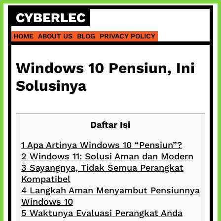
Skip
CYBERLEC
to
content
HOME
ABOUT US
BLOG
PRIVACY POLICY
Windows 10 Pensiun, Ini
Solusinya
Daftar Isi
1
Apa Artinya Windows 10 “Pensiun”?
2
Windows 11: Solusi Aman dan Modern
3
Sayangnya, Tidak Semua Perangkat
Kompatibel
4
Langkah Aman Menyambut Pensiunnya
Windows 10
5
Waktunya Evaluasi Perangkat Anda