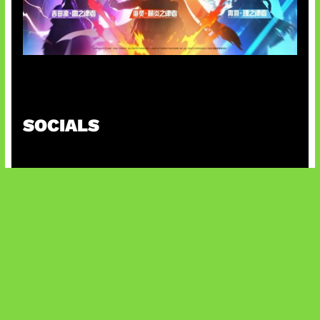
Honkai Impact x COD Mobile
SOCIALS
@facebook
X
@instagram
@youtube