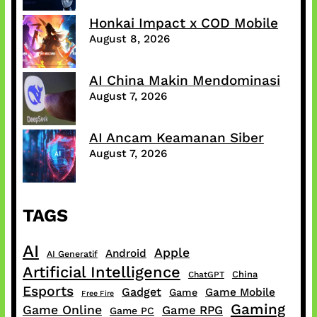
Honkai Impact x COD Mobile
August 8, 2026
AI China Makin Mendominasi
August 7, 2026
AI Ancam Keamanan Siber
August 7, 2026
TAGS
AI
Apple
Android
AI Generatif
Artificial Intelligence
China
ChatGPT
Esports
Gadget
Game Mobile
Game
Free Fire
Gaming
Game Online
Game RPG
Game PC