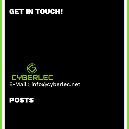
r
GET IN TOUCH!
c
h
E-Mail :
info@cyberlec.net
POSTS