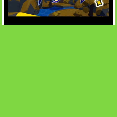
Kode Evomon Agustus 2026
SOCIALS
@facebook
X