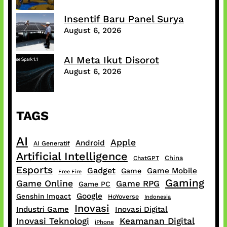
Insentif Baru Panel Surya
August 6, 2026
AI Meta Ikut Disorot
August 6, 2026
TAGS
AI
Apple
Android
AI Generatif
Artificial Intelligence
China
ChatGPT
Esports
Gadget
Game Mobile
Game
Free Fire
Gaming
Game Online
Game RPG
Game PC
Google
Genshin Impact
HoYoverse
Indonesia
Inovasi
Industri Game
Inovasi Digital
Inovasi Teknologi
Keamanan Digital
iPhone