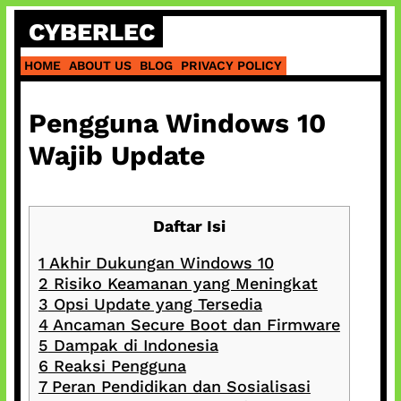
Skip
CYBERLEC
to
content
HOME
ABOUT US
BLOG
PRIVACY POLICY
Pengguna Windows 10
Wajib Update
Daftar Isi
1
Akhir Dukungan Windows 10
2
Risiko Keamanan yang Meningkat
3
Opsi Update yang Tersedia
4
Ancaman Secure Boot dan Firmware
5
Dampak di Indonesia
6
Reaksi Pengguna
7
Peran Pendidikan dan Sosialisasi