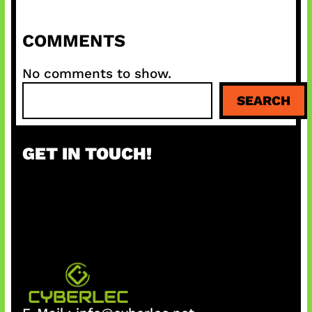
COMMENTS
No comments to show.
S
SEARCH
e
a
r
GET IN TOUCH!
c
h