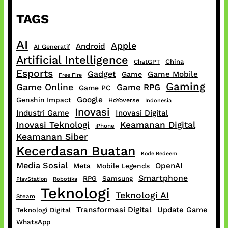
TAGS
AI
Apple
Android
AI Generatif
Artificial Intelligence
China
ChatGPT
Esports
Gadget
Game Mobile
Game
Free Fire
Gaming
Game Online
Game RPG
Game PC
Google
Genshin Impact
HoYoverse
Indonesia
Inovasi
Industri Game
Inovasi Digital
Inovasi Teknologi
Keamanan Digital
iPhone
Keamanan Siber
Kecerdasan Buatan
Kode Redeem
Media Sosial
OpenAI
Meta
Mobile Legends
Smartphone
RPG
Samsung
PlayStation
Robotika
Teknologi
Teknologi AI
Steam
Transformasi Digital
Update Game
Teknologi Digital
WhatsApp