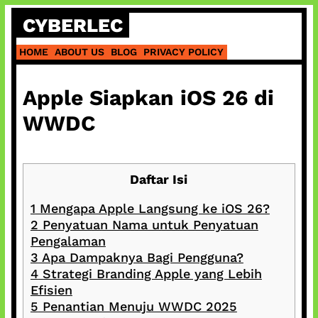
Skip
CYBERLEC
to
content
HOME
ABOUT US
BLOG
PRIVACY POLICY
Apple Siapkan iOS 26 di
WWDC
Daftar Isi
1
Mengapa Apple Langsung ke iOS 26?
2
Penyatuan Nama untuk Penyatuan
Pengalaman
3
Apa Dampaknya Bagi Pengguna?
4
Strategi Branding Apple yang Lebih
Efisien
5
Penantian Menuju WWDC 2025