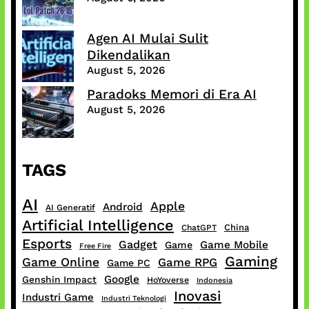
Agen AI Mulai Sulit
Dikendalikan
August 5, 2026
Paradoks Memori di Era AI
August 5, 2026
TAGS
AI
Apple
Android
AI Generatif
Artificial Intelligence
China
ChatGPT
Esports
Gadget
Game Mobile
Game
Free Fire
Gaming
Game Online
Game RPG
Game PC
Google
Genshin Impact
HoYoverse
Indonesia
Inovasi
Industri Game
Industri Teknologi