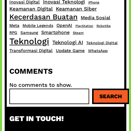
Inovasi Teknologi
Inovasi Digital
iPhone
Keamanan Digital
Keamanan Siber
Kecerdasan Buatan
Media Sosial
OpenAI
Meta
Mobile Legends
PlayStation
Robotika
Smartphone
RPG
Samsung
Steam
Teknologi
Teknologi AI
Teknologi Digital
Transformasi Digital
Update Game
WhatsApp
COMMENTS
No comments to show.
S
SEARCH
e
a
r
GET IN TOUCH!
c
h