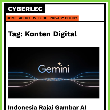
Skip
CYBERLEC
to
content
HOME
ABOUT US
BLOG
PRIVACY POLICY
Tag:
Konten Digital
Indonesia Rajai Gambar AI