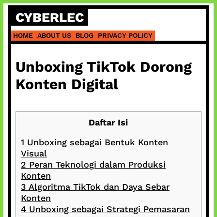
Skip
CYBERLEC
to
content
HOME
ABOUT US
BLOG
PRIVACY POLICY
Unboxing TikTok Dorong
Konten Digital
Daftar Isi
1
Unboxing sebagai Bentuk Konten
Visual
2
Peran Teknologi dalam Produksi
Konten
3
Algoritma TikTok dan Daya Sebar
Konten
4
Unboxing sebagai Strategi Pemasaran