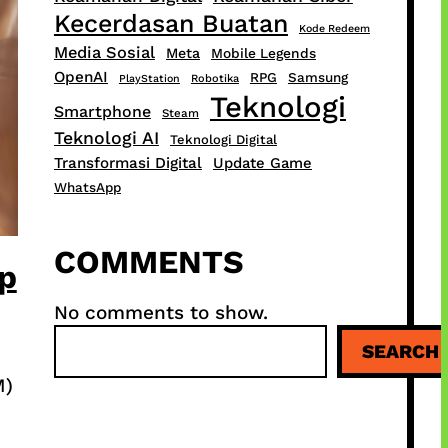
Kecerdasan Buatan
Kode Redeem
Media Sosial
Meta
Mobile Legends
OpenAI
RPG
Samsung
PlayStation
Robotika
Teknologi
Smartphone
Steam
Teknologi AI
Teknologi Digital
Transformasi Digital
Update Game
WhatsApp
COMMENTS
p
No comments to show.
S
SEARCH
e
a
M)
r
c