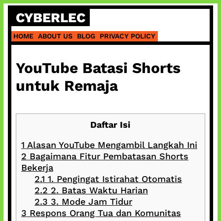
Skip
CYBERLEC
to
content
HOME
ABOUT US
BLOG
PRIVACY POLICY
YouTube Batasi Shorts
untuk Remaja
Daftar Isi
1
Alasan YouTube Mengambil Langkah Ini
2
Bagaimana Fitur Pembatasan Shorts
Bekerja
2.1
1. Pengingat Istirahat Otomatis
2.2
2. Batas Waktu Harian
2.3
3. Mode Jam Tidur
3
Respons Orang Tua dan Komunitas