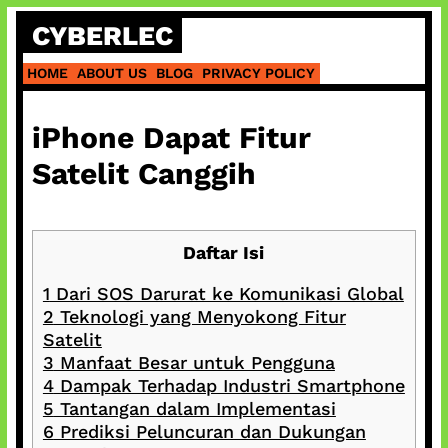
Skip
CYBERLEC
to
content
HOME
ABOUT US
BLOG
PRIVACY POLICY
iPhone Dapat Fitur
Satelit Canggih
Daftar Isi
1
Dari SOS Darurat ke Komunikasi Global
2
Teknologi yang Menyokong Fitur
Satelit
3
Manfaat Besar untuk Pengguna
4
Dampak Terhadap Industri Smartphone
5
Tantangan dalam Implementasi
6
Prediksi Peluncuran dan Dukungan