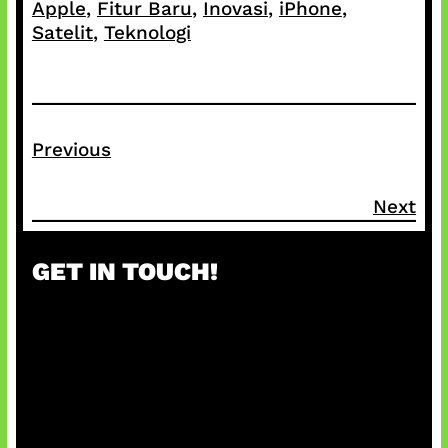
Apple
, 
Fitur Baru
, 
Inovasi
, 
iPhone
, 
Satelit
, 
Teknologi
Previous
Next
GET IN TOUCH!