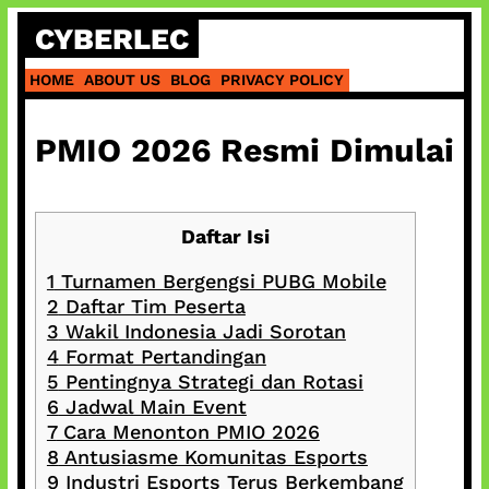
Skip
CYBERLEC
to
content
HOME
ABOUT US
BLOG
PRIVACY POLICY
PMIO 2026 Resmi Dimulai
Daftar Isi
1
Turnamen Bergengsi PUBG Mobile
2
Daftar Tim Peserta
3
Wakil Indonesia Jadi Sorotan
4
Format Pertandingan
5
Pentingnya Strategi dan Rotasi
6
Jadwal Main Event
7
Cara Menonton PMIO 2026
8
Antusiasme Komunitas Esports
9
Industri Esports Terus Berkembang