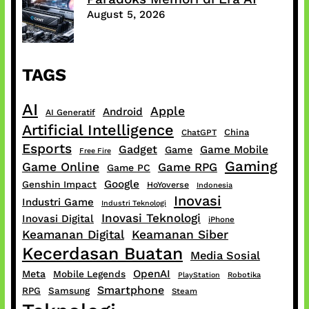
August 5, 2026
TAGS
AI
Apple
Android
AI Generatif
Artificial Intelligence
China
ChatGPT
Esports
Gadget
Game Mobile
Game
Free Fire
Gaming
Game Online
Game RPG
Game PC
Google
Genshin Impact
HoYoverse
Indonesia
Inovasi
Industri Game
Industri Teknologi
Inovasi Teknologi
Inovasi Digital
iPhone
Keamanan Digital
Keamanan Siber
Kecerdasan Buatan
Media Sosial
OpenAI
Meta
Mobile Legends
PlayStation
Robotika
Smartphone
RPG
Samsung
Steam