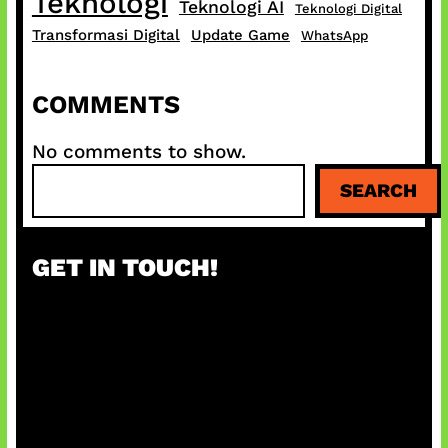
Teknologi
Teknologi AI
Teknologi Digital
Transformasi Digital
Update Game
WhatsApp
COMMENTS
No comments to show.
S
SEARCH
e
a
r
GET IN TOUCH!
c
h