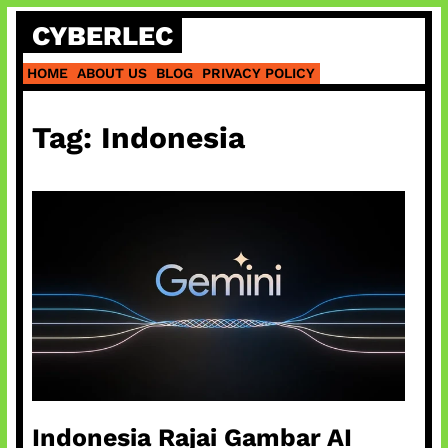
Skip
CYBERLEC
to
content
HOME
ABOUT US
BLOG
PRIVACY POLICY
Tag:
Indonesia
Indonesia Rajai Gambar AI