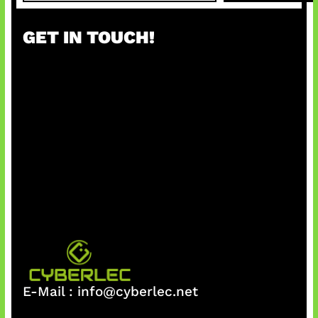
a
r
GET IN TOUCH!
c
h
E-Mail :
info@cyberlec.net