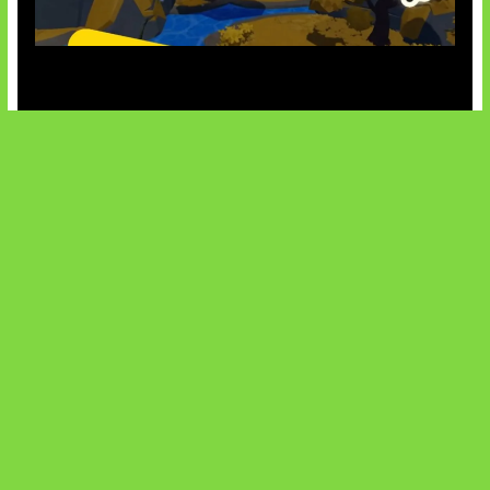
Kode Evomon Agustus 2026
SOCIALS
@facebook
X
@instagram
@youtube