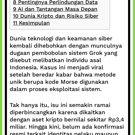
8
Pentingnya Perlindungan Data
9
AI dan Tantangan Masa Depan
10
Dunia Kripto dan Risiko Siber
11
Kesimpulan
Dunia teknologi dan keamanan siber
kembali dihebohkan dengan munculnya
dugaan pembobolan sistem Grok yang
disebut melibatkan individu asal
Indonesia. Kasus ini menjadi viral
setelah beredar kabar bahwa metode
unik berupa kode Morse digunakan
dalam proses eksploitasi sistem.
Tak hanya itu, isu ini semakin ramai
diperbincangkan karena dikaitkan
dengan aset kripto bernilai sekitar Rp3,4
miliar. Hingga kini, belum ada konfirmasi
resmi terkait identitas pelaku maupun