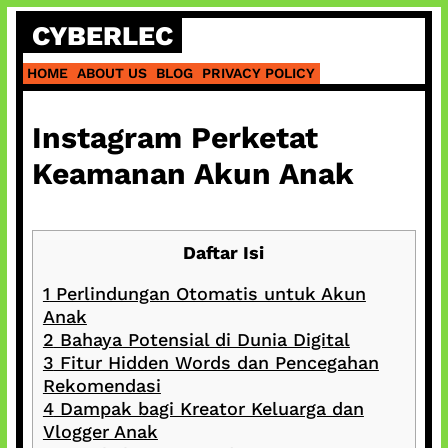
Skip
CYBERLEC
to
content
HOME
ABOUT US
BLOG
PRIVACY POLICY
Instagram Perketat
Keamanan Akun Anak
Daftar Isi
1
Perlindungan Otomatis untuk Akun
Anak
2
Bahaya Potensial di Dunia Digital
3
Fitur Hidden Words dan Pencegahan
Rekomendasi
4
Dampak bagi Kreator Keluarga dan
Vlogger Anak