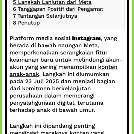
5
Langkah Lanjutan dari Meta
6
Tanggapan Positif dari Pengamat
7
Tantangan Selanjutnya
8
Penutup
Platform media sosial
Instagram
, yang
berada di bawah naungan Meta,
memperkenalkan serangkaian fitur
keamanan baru untuk melindungi akun-
akun yang sering menampilkan
konten
anak-anak
. Langkah ini diumumkan
pada 23 Juli 2025 dan menjadi bagian
dari komitmen berkelanjutan
perusahaan dalam memerangi
penyalahgunaan digital
, terutama
terhadap anak di bawah umur.
Langkah ini dipandang penting
mengingat maraknya konten yang