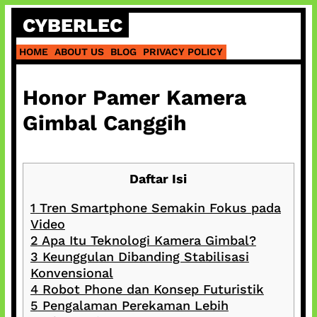
Skip
CYBERLEC
to
content
HOME
ABOUT US
BLOG
PRIVACY POLICY
Honor Pamer Kamera
Gimbal Canggih
Daftar Isi
1
Tren Smartphone Semakin Fokus pada
Video
2
Apa Itu Teknologi Kamera Gimbal?
3
Keunggulan Dibanding Stabilisasi
Konvensional
4
Robot Phone dan Konsep Futuristik
5
Pengalaman Perekaman Lebih