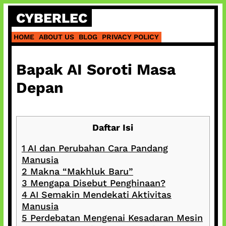
Skip
CYBERLEC
to
content
HOME
ABOUT US
BLOG
PRIVACY POLICY
Bapak AI Soroti Masa
Depan
Daftar Isi
1
AI dan Perubahan Cara Pandang
Manusia
2
Makna “Makhluk Baru”
3
Mengapa Disebut Penghinaan?
4
AI Semakin Mendekati Aktivitas
Manusia
5
Perdebatan Mengenai Kesadaran Mesin