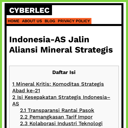
Skip
CYBERLEC
to
content
HOME
ABOUT US
BLOG
PRIVACY POLICY
Indonesia-AS Jalin
Aliansi Mineral Strategis
Daftar Isi
1
Mineral Kritis: Komoditas Strategis
Abad ke-21
2
Isi Kesepakatan Strategis Indonesia–
AS
2.1
Transparansi Rantai Pasok
2.2
Pemangkasan Tarif Impor
2.3
Kolaborasi Industri Teknologi