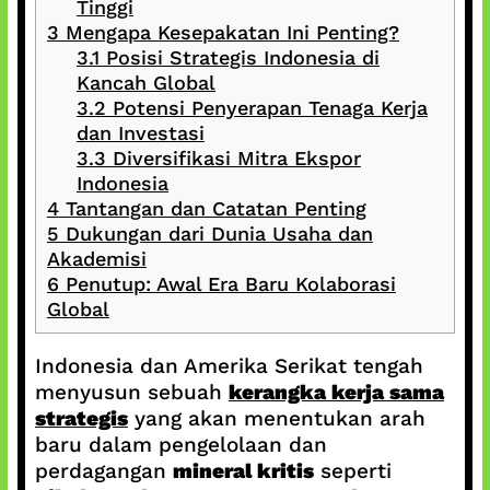
Tinggi
3
Mengapa Kesepakatan Ini Penting?
3.1
Posisi Strategis Indonesia di
Kancah Global
3.2
Potensi Penyerapan Tenaga Kerja
dan Investasi
3.3
Diversifikasi Mitra Ekspor
Indonesia
4
Tantangan dan Catatan Penting
5
Dukungan dari Dunia Usaha dan
Akademisi
6
Penutup: Awal Era Baru Kolaborasi
Global
Indonesia dan Amerika Serikat tengah
menyusun sebuah
kerangka kerja sama
strategis
yang akan menentukan arah
baru dalam pengelolaan dan
perdagangan
mineral kritis
seperti