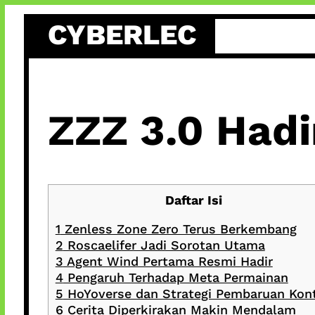
Skip
CYBERLEC
to
content
ZZZ 3.0 Hadi
Daftar Isi
1
Zenless Zone Zero Terus Berkembang
2
Roscaelifer Jadi Sorotan Utama
3
Agent Wind Pertama Resmi Hadir
4
Pengaruh Terhadap Meta Permainan
5
HoYoverse dan Strategi Pembaruan Kon
6
Cerita Diperkirakan Makin Mendalam