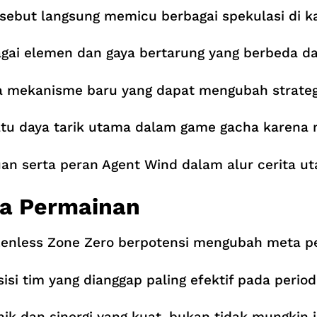
sebut langsung memicu berbagai spekulasi di k
agai elemen dan gaya bertarung yang berbeda d
 mekanisme baru yang dapat mengubah strategi
atu daya tarik utama dalam game gacha karena 
n serta peran Agent Wind dalam alur cerita u
a Permainan
m Zenless Zone Zero berpotensi mengubah meta p
si tim yang dianggap paling efektif pada period
k dan sinergi yang kuat, bukan tidak mungkin 