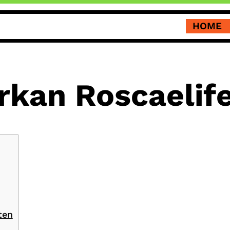
HOME
rkan Roscaelif
ten