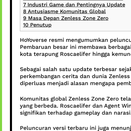
7
Industri Game dan Pentingnya Update
8
Antusiasme Komunitas Global
9
Masa Depan Zenless Zone Zero
10
Penutup
HoYoverse resmi mengumumkan peluncuran
Pembaruan besar ini membawa berbagai 
kota terapung Roscaelifer hingga kemu
Sebagai salah satu update terbesar sejak
perkembangan cerita dan dunia Zenless 
diperluas menjadi alasan mengapa pemba
Komunitas global Zenless Zone Zero t
yang berbeda. Roscaelifer dan Agent 
signifikan terhadap gameplay dan narasi
Peluncuran versi terbaru ini juga men