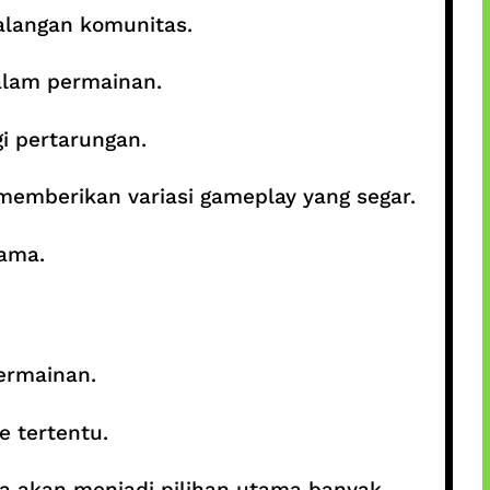
alangan komunitas.
alam permainan.
 pertarungan.
memberikan variasi gameplay yang segar.
tama.
ermainan.
e tertentu.
ia akan menjadi pilihan utama banyak