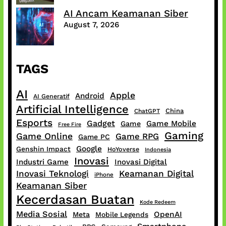
AI Ancam Keamanan Siber
August 7, 2026
TAGS
AI
Apple
Android
AI Generatif
Artificial Intelligence
China
ChatGPT
Esports
Gadget
Game Mobile
Game
Free Fire
Gaming
Game Online
Game RPG
Game PC
Google
Genshin Impact
HoYoverse
Indonesia
Inovasi
Industri Game
Inovasi Digital
Inovasi Teknologi
Keamanan Digital
iPhone
Keamanan Siber
Kecerdasan Buatan
Kode Redeem
Media Sosial
OpenAI
Meta
Mobile Legends