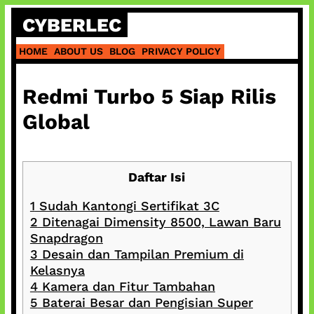
Skip
CYBERLEC
to
content
HOME
ABOUT US
BLOG
PRIVACY POLICY
Redmi Turbo 5 Siap Rilis
Global
Daftar Isi
1
Sudah Kantongi Sertifikat 3C
2
Ditenagai Dimensity 8500, Lawan Baru
Snapdragon
3
Desain dan Tampilan Premium di
Kelasnya
4
Kamera dan Fitur Tambahan
5
Baterai Besar dan Pengisian Super