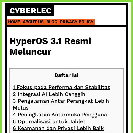
Skip
CYBERLEC
to
content
HOME
ABOUT US
BLOG
PRIVACY POLICY
HyperOS 3.1 Resmi
Meluncur
Daftar Isi
1
Fokus pada Performa dan Stabilitas
2
Integrasi AI Lebih Canggih
3
Pengalaman Antar Perangkat Lebih
Mulus
4
Peningkatan Antarmuka Pengguna
5
Optimalisasi untuk Tablet
6
Keamanan dan Privasi Lebih Baik