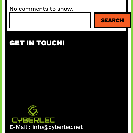
No comments to show.
S
SEARCH
e
a
r
GET IN TOUCH!
c
h
E-Mail :
info@cyberlec.net