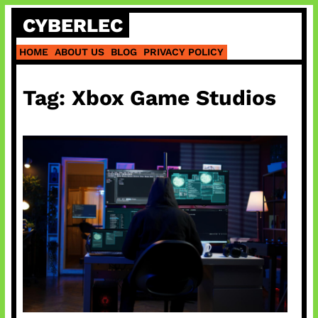
Skip
CYBERLEC
to
content
HOME
ABOUT US
BLOG
PRIVACY POLICY
Tag:
Xbox Game Studios