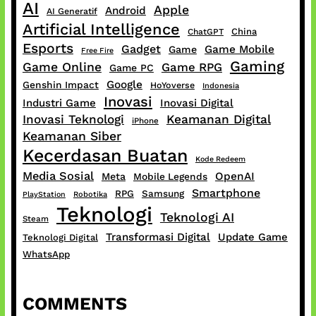
AI
Apple
Android
AI Generatif
Artificial Intelligence
China
ChatGPT
Esports
Gadget
Game Mobile
Game
Free Fire
Gaming
Game Online
Game RPG
Game PC
Google
Genshin Impact
HoYoverse
Indonesia
Inovasi
Industri Game
Inovasi Digital
Inovasi Teknologi
Keamanan Digital
iPhone
Keamanan Siber
Kecerdasan Buatan
Kode Redeem
Media Sosial
OpenAI
Meta
Mobile Legends
Smartphone
RPG
Samsung
PlayStation
Robotika
Teknologi
Teknologi AI
Steam
Transformasi Digital
Update Game
Teknologi Digital
WhatsApp
COMMENTS