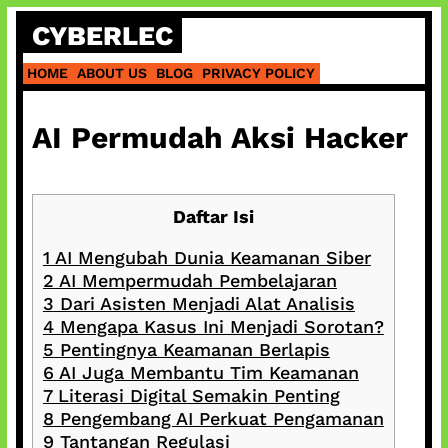
Skip
CYBERLEC
to
content
HOME
ABOUT US
BLOG
PRIVACY POLICY
AI Permudah Aksi Hacker
Daftar Isi
1
AI Mengubah Dunia Keamanan Siber
2
AI Mempermudah Pembelajaran
3
Dari Asisten Menjadi Alat Analisis
4
Mengapa Kasus Ini Menjadi Sorotan?
5
Pentingnya Keamanan Berlapis
6
AI Juga Membantu Tim Keamanan
7
Literasi Digital Semakin Penting
8
Pengembang AI Perkuat Pengamanan
9
Tantangan Regulasi