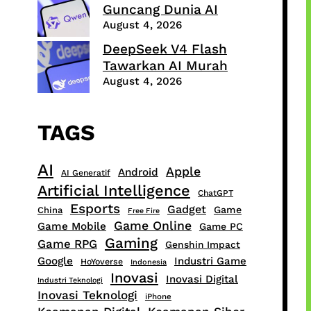
Guncang Dunia AI
August 4, 2026
DeepSeek V4 Flash
Tawarkan AI Murah
August 4, 2026
TAGS
AI
Apple
Android
AI Generatif
Artificial Intelligence
ChatGPT
Esports
Gadget
Game
China
Free Fire
Game Online
Game Mobile
Game PC
Gaming
Game RPG
Genshin Impact
Google
Industri Game
HoYoverse
Indonesia
Inovasi
Inovasi Digital
Industri Teknologi
Inovasi Teknologi
iPhone