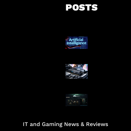
POSTS
Agen AI Mulai S
Dikendalikan
Paradoks Memo
Era AI
Tarkov Season 
Dimulai
IT and Gaming News & Reviews