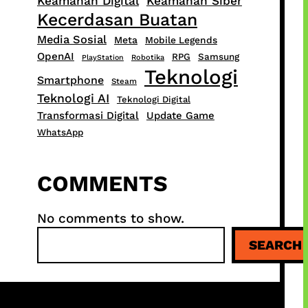
Keamanan Digital
Keamanan Siber
Kecerdasan Buatan
Media Sosial
Meta
Mobile Legends
OpenAI
RPG
Samsung
PlayStation
Robotika
Teknologi
Smartphone
Steam
Teknologi AI
Teknologi Digital
Transformasi Digital
Update Game
WhatsApp
COMMENTS
No comments to show.
S
SEARCH
e
a
r
c