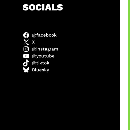
h
SOCIALS
@facebook
ulit
X
@instagram
@youtube
@tiktok
ri di
Bluesky
1 Resmi