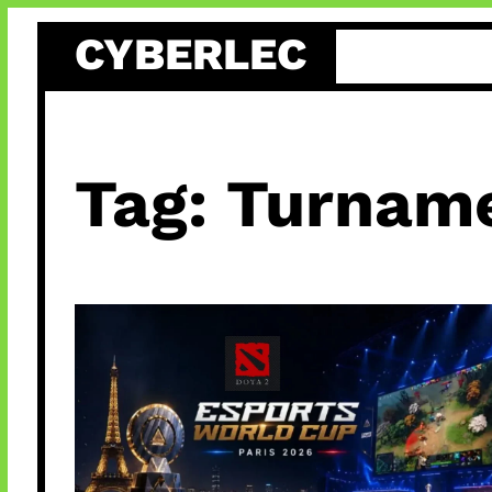
Skip
CYBERLEC
to
content
Tag:
Turname