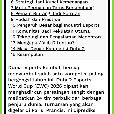
6
Strategi Jadi Kunci Kemenangan
7
Meta Permainan Terus Berkembang
8
Pemain Bintang Jadi Sorotan
9
Hadiah dan Prestise
10
Pengaruh Besar bagi Industri Esports
11
Komunitas Jadi Kekuatan Utama
12
Teknologi dan Pengalaman Menonton
13
Mengapa Wajib Ditonton?
14
Masa Depan Kompetisi Dota 2
15
Kesimpulan
Dunia esports kembali bersiap
menyambut salah satu kompetisi paling
bergengsi tahun ini. Dota 2 Esports
World Cup (EWC) 2026 dipastikan
menghadirkan persaingan sengit dengan
melibatkan 24 tim terbaik dari berbagai
penjuru dunia. Turnamen yang akan
digelar di Paris, Prancis, ini diprediksi