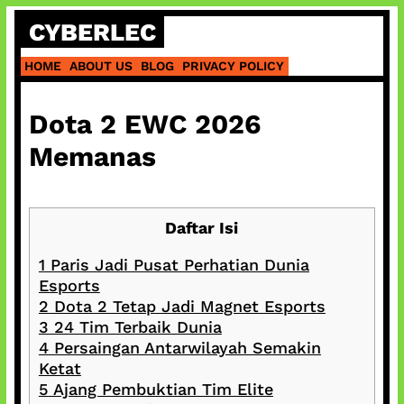
Skip
CYBERLEC
to
content
HOME
ABOUT US
BLOG
PRIVACY POLICY
Dota 2 EWC 2026
Memanas
Daftar Isi
1
Paris Jadi Pusat Perhatian Dunia
Esports
2
Dota 2 Tetap Jadi Magnet Esports
3
24 Tim Terbaik Dunia
4
Persaingan Antarwilayah Semakin
Ketat
5
Ajang Pembuktian Tim Elite