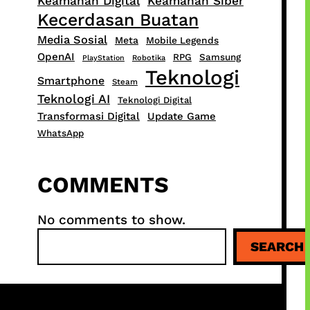
Keamanan Digital
Keamanan Siber
Kecerdasan Buatan
Media Sosial
Meta
Mobile Legends
OpenAI
RPG
Samsung
PlayStation
Robotika
Teknologi
Smartphone
Steam
Teknologi AI
Teknologi Digital
Transformasi Digital
Update Game
WhatsApp
COMMENTS
No comments to show.
S
SEARCH
e
a
r
c