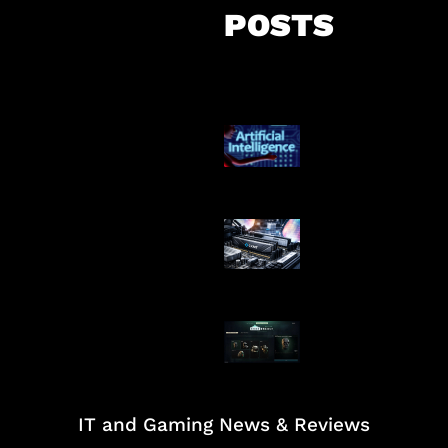
POSTS
Agen AI Mulai S
Dikendalikan
Paradoks Memo
Era AI
Tarkov Season 
Dimulai
IT and Gaming News & Reviews