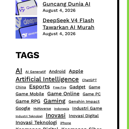
Guncang Dunia AI
August 4, 2026
DeepSeek V4 Flash
Tawarkan AI Murah
August 4, 2026
TAGS
AI
Apple
Android
AI Generatif
Artificial Intelligence
ChatGPT
Esports
Gadget
Game
China
Free Fire
Game Online
Game Mobile
Game PC
Gaming
Game RPG
Genshin Impact
Google
Industri Game
HoYoverse
Indonesia
Inovasi
Inovasi Digital
Industri Teknologi
Inovasi Teknologi
iPhone