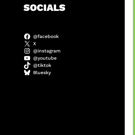
h
SOCIALS
@facebook
ulit
X
@instagram
@youtube
@tiktok
ri di
Bluesky
1 Resmi