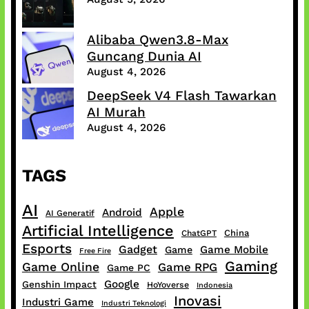
Alibaba Qwen3.8-Max
Guncang Dunia AI
August 4, 2026
DeepSeek V4 Flash Tawarkan
AI Murah
August 4, 2026
TAGS
AI
Apple
Android
AI Generatif
Artificial Intelligence
China
ChatGPT
Esports
Gadget
Game Mobile
Game
Free Fire
Gaming
Game Online
Game RPG
Game PC
Google
Genshin Impact
HoYoverse
Indonesia
Inovasi
Industri Game
Industri Teknologi