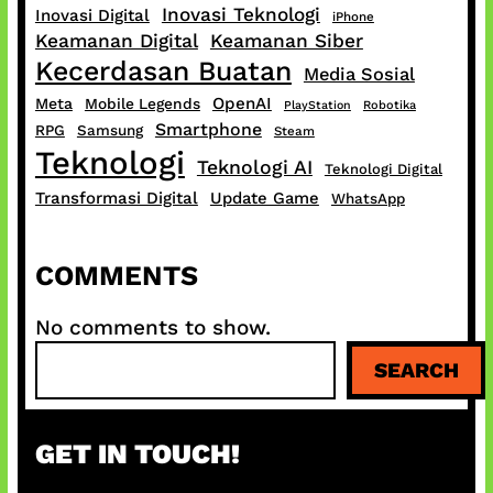
Inovasi Teknologi
Inovasi Digital
iPhone
Keamanan Digital
Keamanan Siber
Kecerdasan Buatan
Media Sosial
OpenAI
Meta
Mobile Legends
PlayStation
Robotika
Smartphone
RPG
Samsung
Steam
Teknologi
Teknologi AI
Teknologi Digital
Transformasi Digital
Update Game
WhatsApp
COMMENTS
No comments to show.
S
SEARCH
e
a
r
GET IN TOUCH!
c
h