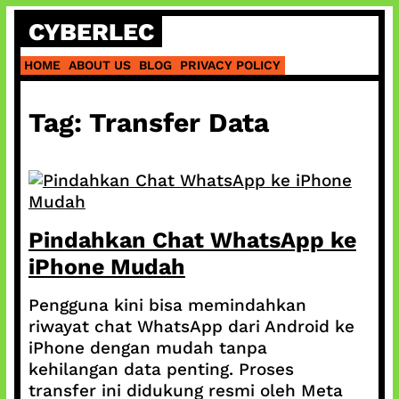
Skip
CYBERLEC
to
content
HOME
ABOUT US
BLOG
PRIVACY POLICY
Tag:
Transfer Data
Pindahkan Chat WhatsApp ke
iPhone Mudah
Pengguna kini bisa memindahkan
riwayat chat WhatsApp dari Android ke
iPhone dengan mudah tanpa
kehilangan data penting. Proses
transfer ini didukung resmi oleh Meta