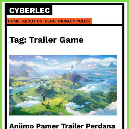
Skip
CYBERLEC
to
content
HOME
ABOUT US
BLOG
PRIVACY POLICY
Tag:
Trailer Game
Aniimo Pamer Trailer Perdana