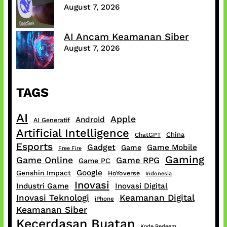
August 7, 2026
AI Ancam Keamanan Siber
August 7, 2026
TAGS
AI
Apple
Android
AI Generatif
Artificial Intelligence
China
ChatGPT
Esports
Gadget
Game Mobile
Game
Free Fire
Gaming
Game Online
Game RPG
Game PC
Google
Genshin Impact
HoYoverse
Indonesia
Inovasi
Industri Game
Inovasi Digital
Inovasi Teknologi
Keamanan Digital
iPhone
Keamanan Siber
Kecerdasan Buatan
Kode Redeem