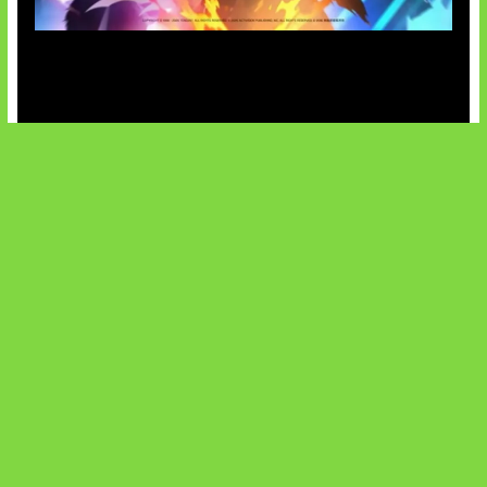
Honkai Impact x COD Mobile
SOCIALS
@facebook
X
@instagram
@youtube
@tiktok