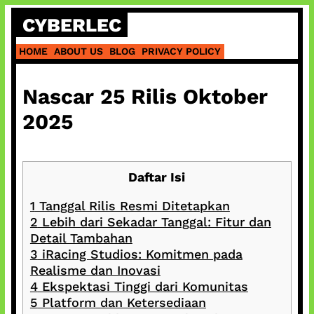
Skip
CYBERLEC
to
content
HOME
ABOUT US
BLOG
PRIVACY POLICY
Nascar 25 Rilis Oktober
2025
Daftar Isi
1
Tanggal Rilis Resmi Ditetapkan
2
Lebih dari Sekadar Tanggal: Fitur dan
Detail Tambahan
3
iRacing Studios: Komitmen pada
Realisme dan Inovasi
4
Ekspektasi Tinggi dari Komunitas
5
Platform dan Ketersediaan