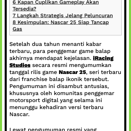
6
Kapan Cuplikan Gameplay Akan
Tersedia?
7
Langkah Strategis Jelang Peluncuran
8
Kesimpulan: Nascar 25 Siap Tancap
Gas
Setelah dua tahun menanti kabar
terbaru, para penggemar game balap
akhirnya mendapat kejelasan.
iRacing
Studios
secara resmi mengumumkan
tanggal rilis game
Nascar 25
, seri terbaru
dari franchise balap ikonik tersebut.
Pengumuman ini disambut antusias,
khususnya oleh komunitas penggemar
motorsport digital yang selama ini
menunggu kehadiran versi terbaru
Nascar.
Lewat pengumuman resmi yang