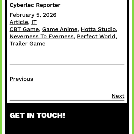
Cyberlec Reporter
February 5, 2026
Article
, 
IT
CBT Game
, 
Game Anime
, 
Hotta Studio
, 
Neverness To Everness
, 
Perfect World
, 
Trailer Game
Previous
Next
GET IN TOUCH!