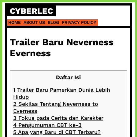
Skip
CYBERLEC
to
content
HOME
ABOUT US
BLOG
PRIVACY POLICY
Trailer Baru Neverness
Everness
Daftar Isi
1
Trailer Baru Pamerkan Dunia Lebih
Hidup
2
Sekilas Tentang Neverness to
Everness
3
Fokus pada Cerita dan Karakter
4
Pengumuman CBT ke-3
5
Apa yang Baru di CBT Terbaru?