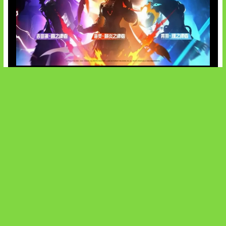
Honkai Impact x COD Mobile
SOCIALS