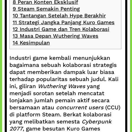
8
Peran Konten Eksklusif
9
Steam Semakin Penting
10
Tantangan Setelah Hype Berakhir
11
Strategi Jangka Panjang Kuro Games
12
Industri Game dan Tren Kolaborasi
13
Masa Depan Wuthering Waves
14
Kesimpulan
Industri game kembali menunjukkan
bagaimana sebuah kolaborasi strategis
dapat memberikan dampak luar biasa
terhadap popularitas sebuah judul. Kali
ini, giliran
Wuthering Waves
yang
menjadi sorotan setelah mencatat
lonjakan jumlah pemain aktif secara
bersamaan atau
concurrent users
(CCU)
di platform Steam. Berkat kolaborasi
yang melibatkan semesta
Cyberpunk
2077
, game besutan Kuro Games