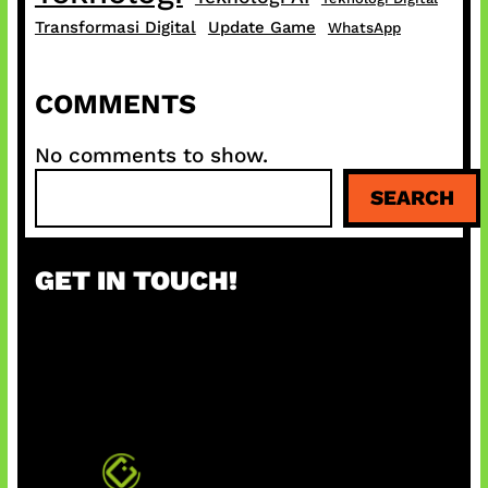
Transformasi Digital
Update Game
WhatsApp
COMMENTS
No comments to show.
S
SEARCH
e
a
r
GET IN TOUCH!
c
h