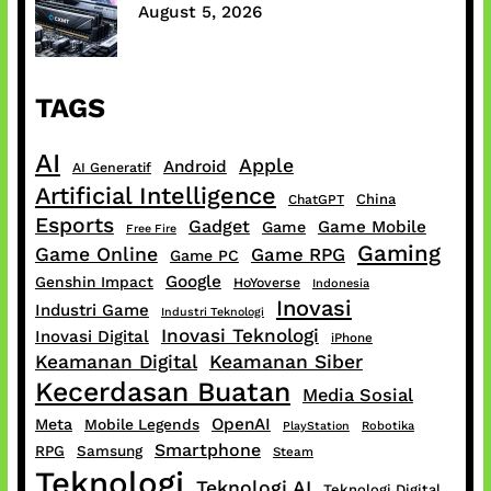
August 5, 2026
TAGS
AI
Apple
Android
AI Generatif
Artificial Intelligence
China
ChatGPT
Esports
Gadget
Game Mobile
Game
Free Fire
Gaming
Game Online
Game RPG
Game PC
Google
Genshin Impact
HoYoverse
Indonesia
Inovasi
Industri Game
Industri Teknologi
Inovasi Teknologi
Inovasi Digital
iPhone
Keamanan Digital
Keamanan Siber
Kecerdasan Buatan
Media Sosial
OpenAI
Meta
Mobile Legends
PlayStation
Robotika
Smartphone
RPG
Samsung
Steam
Teknologi
Teknologi AI
Teknologi Digital