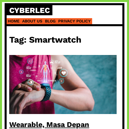
Skip
CYBERLEC
to
content
HOME
ABOUT US
BLOG
PRIVACY POLICY
Tag:
Smartwatch
Wearable, Masa Depan