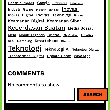
Google
Genshin Impact
HoYoverse
Indonesia
Inovasi
Industri Game
Industri Teknologi
Inovasi Teknologi
Inovasi Digital
iPhone
Keamanan Digital
Keamanan Siber
Kecerdasan Buatan
Media Sosial
OpenAI
Meta
Mobile Legends
PlayStation
Robotika
Smartphone
RPG
Samsung
Steam
Teknologi
Teknologi AI
Teknologi Digital
Transformasi Digital
Update Game
WhatsApp
COMMENTS
No comments to show.
S
SEARCH
e
a
r