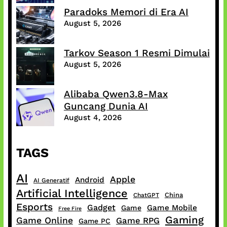
Paradoks Memori di Era AI
August 5, 2026
Tarkov Season 1 Resmi Dimulai
August 5, 2026
Alibaba Qwen3.8-Max
Guncang Dunia AI
August 4, 2026
TAGS
AI
Apple
Android
AI Generatif
Artificial Intelligence
China
ChatGPT
Esports
Gadget
Game Mobile
Game
Free Fire
Gaming
Game Online
Game RPG
Game PC