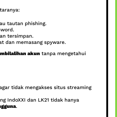
ntaranya:
au tautan phishing.
sword.
an tersimpan.
kat dan memasang spyware.
ambilalihan akun
tanpa mengetahui
agar tidak mengakses situs streaming
g IndoXXI dan LK21 tidak hanya
ngguna
.