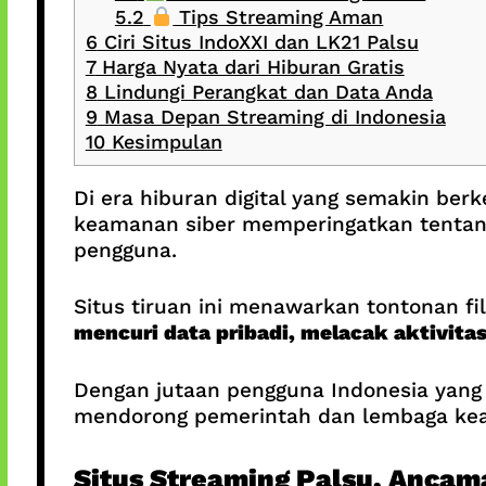
5.2
Tips Streaming Aman
6
Ciri Situs IndoXXI dan LK21 Palsu
7
Harga Nyata dari Hiburan Gratis
8
Lindungi Perangkat dan Data Anda
9
Masa Depan Streaming di Indonesia
10
Kesimpulan
Di era hiburan digital yang semakin berk
keamanan siber memperingatkan tenta
pengguna.
Situs tiruan ini menawarkan tontonan f
mencuri data pribadi, melacak aktivita
Dengan jutaan pengguna Indonesia yang 
mendorong pemerintah dan lembaga kea
Situs Streaming Palsu, Ancama