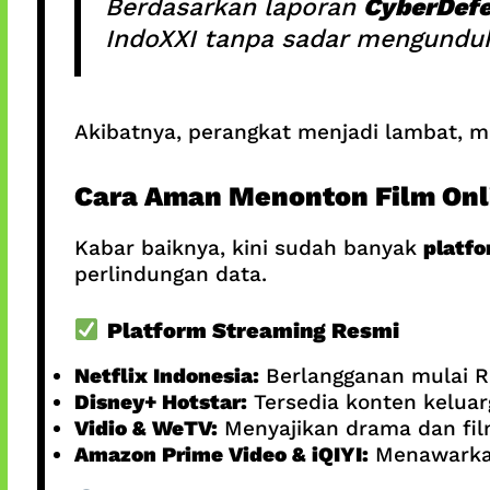
Berdasarkan laporan
CyberDefe
IndoXXI tanpa sadar mengundu
Akibatnya, perangkat menjadi lambat, m
Cara Aman Menonton Film Onl
Kabar baiknya, kini sudah banyak
platfo
perlindungan data.
Platform Streaming Resmi
Netflix Indonesia:
Berlangganan mulai Rp
Disney+ Hotstar:
Tersedia konten keluarg
Vidio & WeTV:
Menyajikan drama dan film
Amazon Prime Video & iQIYI:
Menawarkan 