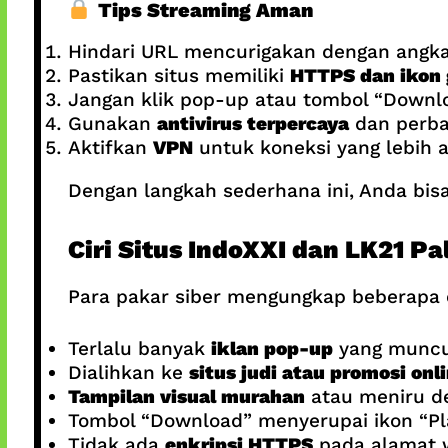
Tips Streaming Aman
Hindari URL mencurigakan dengan angka at
Pastikan situs memiliki
HTTPS dan ikon
Jangan klik pop-up atau tombol “Downloa
Gunakan
antivirus terpercaya
dan perbar
Aktifkan
VPN
untuk koneksi yang lebih 
Dengan langkah sederhana ini, Anda bisa 
Ciri Situs IndoXXI dan LK21 Pa
Para pakar siber mengungkap beberapa 
Terlalu banyak
iklan pop-up
yang muncul
Dialihkan ke
situs judi atau promosi onl
Tampilan visual murahan
atau meniru de
Tombol “Download” menyerupai ikon “Pl
Tidak ada
enkripsi HTTPS
pada alamat 