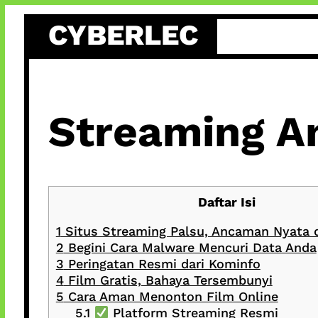
Skip
CYBERLEC
to
content
Streaming A
Daftar Isi
1
Situs Streaming Palsu, Ancaman Nyata d
2
Begini Cara Malware Mencuri Data Anda
3
Peringatan Resmi dari Kominfo
4
Film Gratis, Bahaya Tersembunyi
5
Cara Aman Menonton Film Online
5.1
Platform Streaming Resmi