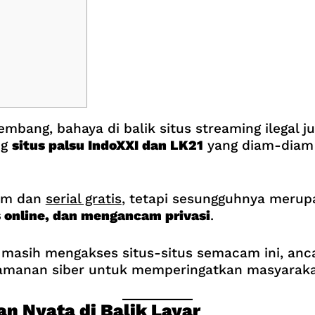
embang, bahaya di balik situs streaming ilegal j
ng
situs palsu IndoXXI dan LK21
yang diam-dia
ilm dan
serial gratis
, tetapi sesungguhnya merup
s online, dan mengancam privasi
.
masih mengakses situs-situs semacam ini, ancam
manan siber untuk memperingatkan masyarakat
n Nyata di Balik Layar