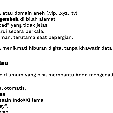
au domain aneh (.vip, .xyz, .tv).
 gembok
di bilah alamat.
d” yang tidak jelas.
ui secara berkala.
aman, terutama saat bepergian.
menikmati hiburan digital tanpa khawatir data p
lsu
ciri umum yang bisa membantu Anda mengenali 
 otomatis.
ine
.
sain IndoXXI lama.
ay”.
web.