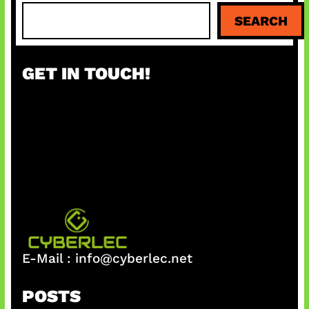
S
SEARCH
e
a
r
GET IN TOUCH!
c
h
E-Mail :
info@cyberlec.net
POSTS