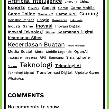
Artificial Intelligence
China
ChatGPT
Esports
Gadget
Game Mobile
Game
Free Fire
Gaming
Game Online
Game RPG
Game PC
Google
Genshin Impact
HoYoverse
Indonesia
Inovasi
Industri Game
Inovasi Digital
Inovasi Teknologi
Keamanan Digital
iPhone
Keamanan Siber
Kecerdasan Buatan
Kode Redeem
Media Sosial
OpenAI
Meta
Mobile Legends
Smartphone
RPG
Samsung
PlayStation
Robotika
Teknologi
Teknologi AI
Steam
Transformasi Digital
Update Game
Teknologi Digital
WhatsApp
COMMENTS
No comments to show.