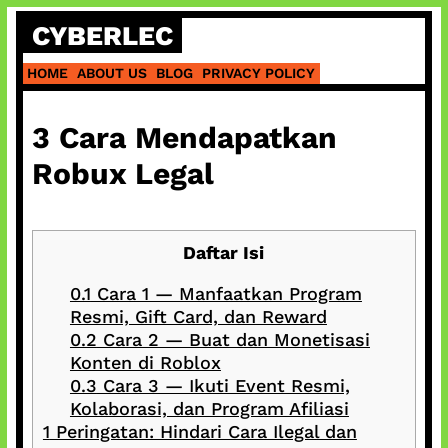
Skip
CYBERLEC
to
content
HOME
ABOUT US
BLOG
PRIVACY POLICY
3 Cara Mendapatkan
Robux Legal
Daftar Isi
0.1
Cara 1 — Manfaatkan Program
Resmi, Gift Card, dan Reward
0.2
Cara 2 — Buat dan Monetisasi
Konten di Roblox
0.3
Cara 3 — Ikuti Event Resmi,
Kolaborasi, dan Program Afiliasi
1
Peringatan: Hindari Cara Ilegal dan