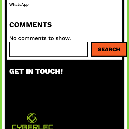
WhatsApp
COMMENTS
No comments to show.
S
SEARCH
e
a
r
GET IN TOUCH!
c
h