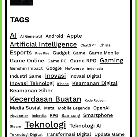
TAGS
AI
Apple
Android
AI Generatif
Artificial Intelligence
China
ChatGPT
Esports
Gadget
Game Mobile
Game
Free Fire
Gaming
Game Online
Game RPG
Game PC
Google
Genshin Impact
HoYoverse
Indonesia
Inovasi
Industri Game
Inovasi Digital
Inovasi Teknologi
Keamanan Digital
iPhone
Keamanan Siber
Kecerdasan Buatan
Kode Redeem
Media Sosial
OpenAI
Meta
Mobile Legends
Smartphone
RPG
Samsung
PlayStation
Robotika
Teknologi
Teknologi AI
Steam
Transformasi Digital
Update Game
Teknologi Digital