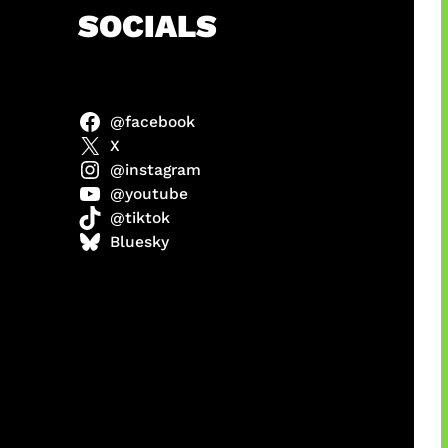
h
SOCIALS
@facebook
anel
X
@instagram
@youtube
@tiktok
sorot
Bluesky
ah