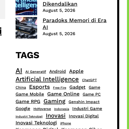
Dikendalikan
August 5, 2026
Paradoks Memori di Era
AI
i
August 5, 2026
TAGS
AI
Apple
Android
AI Generatif
Artificial Intelligence
ChatGPT
Esports
Gadget
Game
China
Free Fire
Game Online
Game Mobile
Game PC
Gaming
Game RPG
Genshin Impact
Google
Industri Game
HoYoverse
Indonesia
Inovasi
Inovasi Digital
Industri Teknologi
Inovasi Teknologi
iPhone