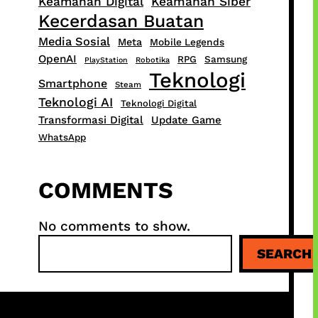
Keamanan Digital
Keamanan Siber
Kecerdasan Buatan
Media Sosial
Meta
Mobile Legends
OpenAI
RPG
Samsung
PlayStation
Robotika
Teknologi
Smartphone
Steam
Teknologi AI
Teknologi Digital
Transformasi Digital
Update Game
WhatsApp
COMMENTS
No comments to show.
S
SEARCH
e
a
r
c