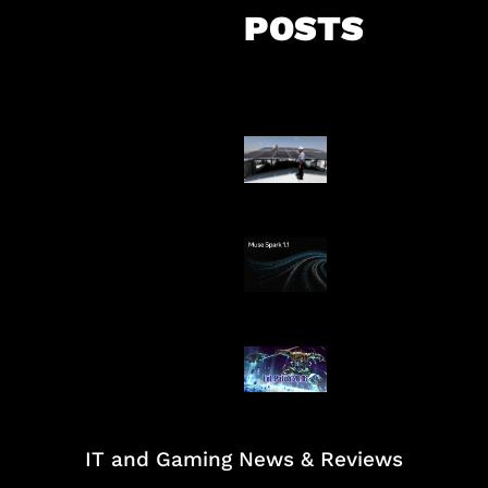
POSTS
Insentif Baru P
Surya
AI Meta Ikut Di
Patch Baru Ub
Botlane
IT and Gaming News & Reviews