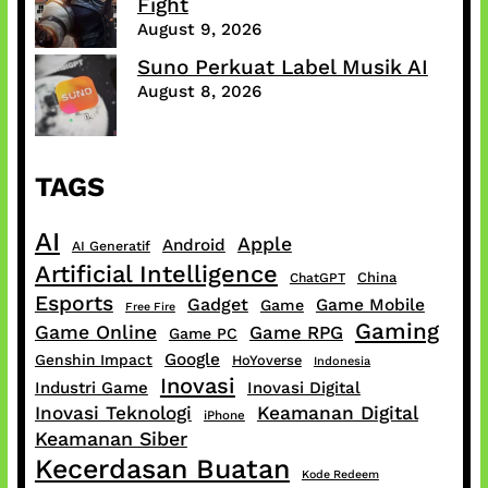
Fight
August 9, 2026
Suno Perkuat Label Musik AI
August 8, 2026
TAGS
AI
Apple
Android
AI Generatif
Artificial Intelligence
China
ChatGPT
Esports
Gadget
Game Mobile
Game
Free Fire
Gaming
Game Online
Game RPG
Game PC
Google
Genshin Impact
HoYoverse
Indonesia
Inovasi
Industri Game
Inovasi Digital
Inovasi Teknologi
Keamanan Digital
iPhone
Keamanan Siber
Kecerdasan Buatan
Kode Redeem