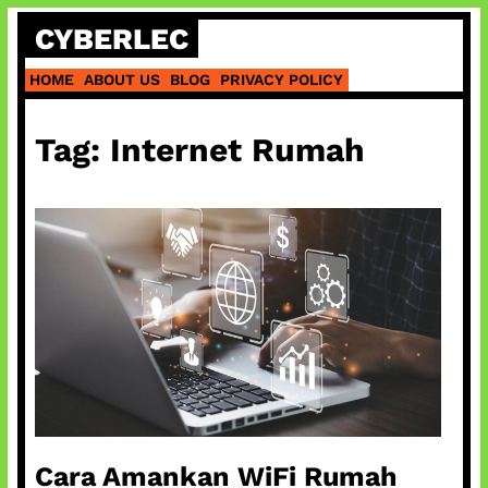
Skip
CYBERLEC
to
content
HOME
ABOUT US
BLOG
PRIVACY POLICY
Tag:
Internet Rumah
Cara Amankan WiFi Rumah