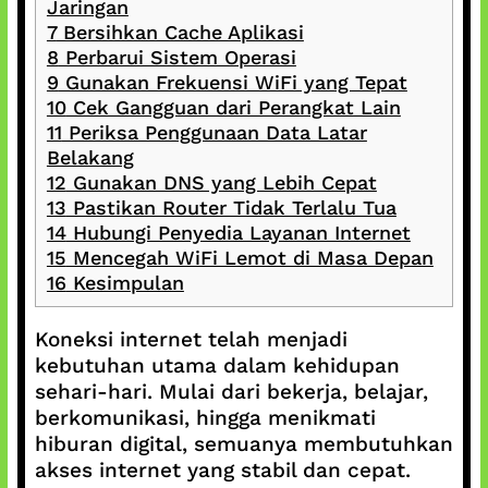
Jaringan
7
Bersihkan Cache Aplikasi
8
Perbarui Sistem Operasi
9
Gunakan Frekuensi WiFi yang Tepat
10
Cek Gangguan dari Perangkat Lain
11
Periksa Penggunaan Data Latar
Belakang
12
Gunakan DNS yang Lebih Cepat
13
Pastikan Router Tidak Terlalu Tua
14
Hubungi Penyedia Layanan Internet
15
Mencegah WiFi Lemot di Masa Depan
16
Kesimpulan
Koneksi internet telah menjadi
kebutuhan utama dalam kehidupan
sehari-hari. Mulai dari bekerja, belajar,
berkomunikasi, hingga menikmati
hiburan digital, semuanya membutuhkan
akses internet yang stabil dan cepat.