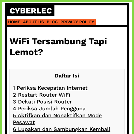
Skip
CYBERLEC
to
content
HOME
ABOUT US
BLOG
PRIVACY POLICY
WiFi Tersambung Tapi
Lemot?
Daftar Isi
1
Periksa Kecepatan Internet
2
Restart Router WiFi
3
Dekati Posisi Router
4
Periksa Jumlah Pengguna
5
Aktifkan dan Nonaktifkan Mode
Pesawat
6
Lupakan dan Sambungkan Kembali