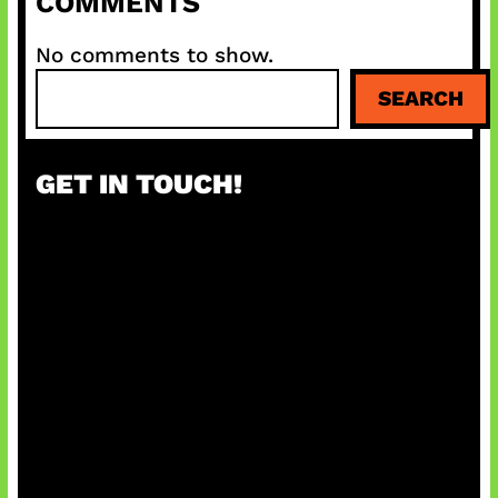
COMMENTS
No comments to show.
S
SEARCH
e
a
r
GET IN TOUCH!
c
h