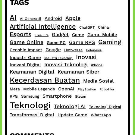
TAGS
AI
Apple
Android
AI Generatif
Artificial Intelligence
China
ChatGPT
Esports
Gadget
Game Mobile
Game
Free Fire
Gaming
Game Online
Game RPG
Game PC
Google
Genshin Impact
HoYoverse
Indonesia
Inovasi
Industri Game
Industri Teknologi
Inovasi Teknologi
Inovasi Digital
iPhone
Keamanan Digital
Keamanan Siber
Kecerdasan Buatan
Media Sosial
OpenAI
Meta
Mobile Legends
PlayStation
Robotika
Smartphone
RPG
Samsung
Steam
Teknologi
Teknologi AI
Teknologi Digital
Transformasi Digital
Update Game
WhatsApp