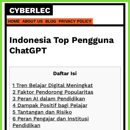
Skip
CYBERLEC
to
content
HOME
ABOUT US
BLOG
PRIVACY POLICY
Indonesia Top Pengguna
ChatGPT
Daftar Isi
1
Tren Belajar Digital Meningkat
2
Faktor Pendorong Popularitas
3
Peran AI dalam Pendidikan
4
Dampak Positif bagi Pelajar
5
Tantangan dan Risiko
6
Peran Pengajar dan Institusi
Pendidikan